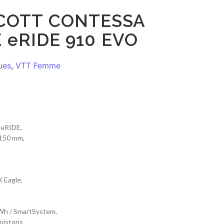
COTT CONTESSA
 eRIDE 910 EVO
ues
,
VTT Femme
 eRIDE,
150 mm,
 Eagle,
Wh / SmartSystem,
 pistons