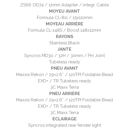
ZS66 OD74 / 12mm Adapter / integr. Cable
MOYEU AVANT
Formula CL-811 / 15x110mm
MOYEAU ARRIÈRE
Formula CL-148S / Boost 148x12mm
RAYONS
Stainless Black
JANTE
Syncros MD30 / 32H / 30mm / Pin Joint
Tubeless ready
PNEU AVANT
Maxxis Rekon / 29×2.6″ / 120TPI Foldable Bead
EXO+ / TR Tubeless ready
3C Maxx Terra
PNEU ARRIÈRE
Maxxis Rekon / 29×2.6″ / 120TPI Foldable Bead
EXO+ / TR Tubeless ready
3C Maxx Terra
ECLAIRAGE
Syncros integrated rear fender light