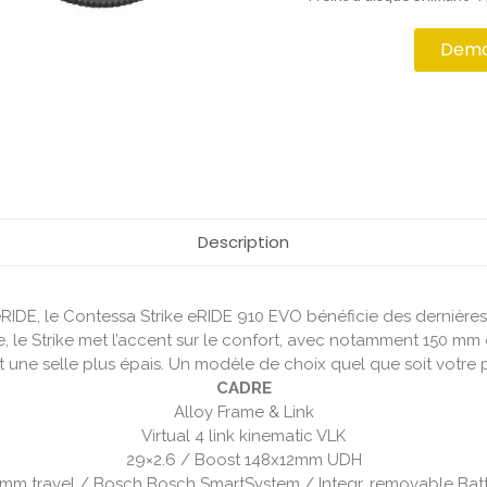
Deman
Description
eRIDE, le Contessa Strike eRIDE 910 EVO bénéficie des dernièr
le, le Strike met l’accent sur le confort, avec notamment 150 m
 une selle plus épais. Un modèle de choix quel que soit votr
CADRE
Alloy Frame & Link
Virtual 4 link kinematic VLK
29×2.6 / Boost 148x12mm UDH
mm travel / Bosch Bosch SmartSystem / Integr. removable Bat