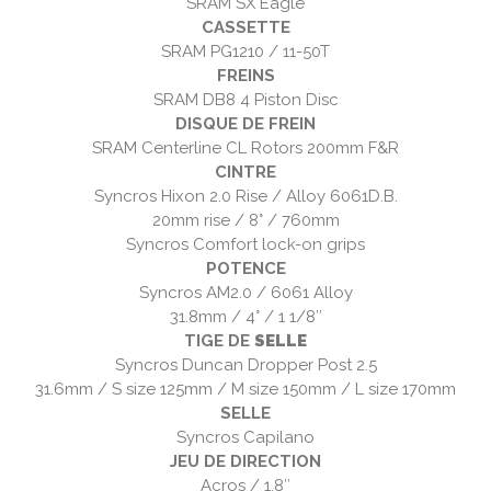
SRAM SX Eagle
CASSETTE
SRAM PG1210 / 11-50T
FREINS
SRAM DB8 4 Piston Disc
DISQUE DE FREIN
SRAM Centerline CL Rotors 200mm F&R
CINTRE
Syncros Hixon 2.0 Rise / Alloy 6061D.B.
20mm rise / 8° / 760mm
Syncros Comfort lock-on grips
POTENCE
Syncros AM2.0 / 6061 Alloy
31.8mm / 4° / 1 1/8″
TIGE DE
SELLE
Syncros Duncan Dropper Post 2.5
31.6mm / S size 125mm / M size 150mm / L size 170mm
SELLE
Syncros Capilano
JEU DE DIRECTION
Acros / 1.8″