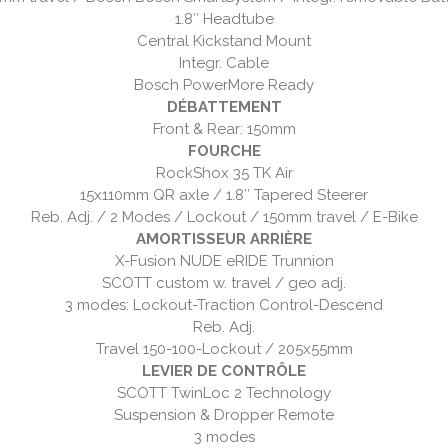
1.8″ Headtube
Central Kickstand Mount
Integr. Cable
Bosch PowerMore Ready
DÉBATTEMENT
Front & Rear: 150mm
FOURCHE
RockShox 35 TK Air
15x110mm QR axle / 1.8″ Tapered Steerer
Reb. Adj. / 2 Modes / Lockout / 150mm travel / E-Bike
AMORTISSEUR ARRIÈRE
X-Fusion NUDE eRIDE Trunnion
SCOTT custom w. travel / geo adj.
3 modes: Lockout-Traction Control-Descend
Reb. Adj.
Travel 150-100-Lockout / 205x55mm
LEVIER DE CONTRÔLE
SCOTT TwinLoc 2 Technology
Suspension & Dropper Remote
3 modes