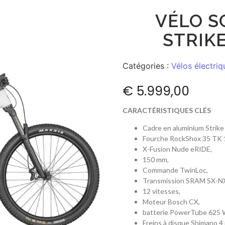
VÉLO S
STRIKE
Catégories :
Vélos électriq
€
5.999,00
CARACTÉRISTIQUES CLÉS
Cadre en aluminium Strike
Fourche RockShox 35 TK 
X-Fusion Nude eRIDE,
150 mm,
Commande TwinLoc,
Transmission SRAM SX-NX
12 vitesses,
Moteur Bosch CX,
batterie PowerTube 625 
Freins à disque Shimano 4