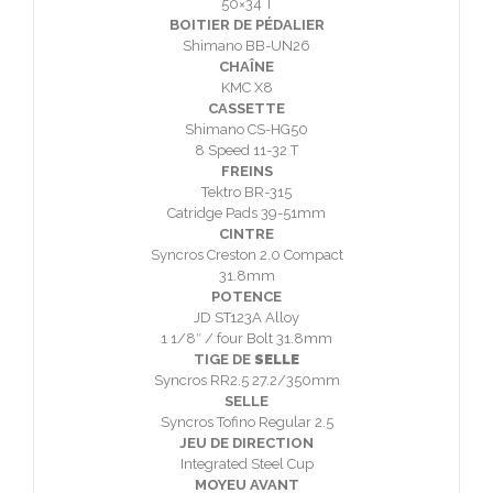
50×34 T
BOITIER DE PÉDALIER
Shimano BB-UN26
CHAÎNE
KMC X8
CASSETTE
Shimano CS-HG50
8 Speed 11-32 T
FREINS
Tektro BR-315
Catridge Pads 39-51mm
CINTRE
Syncros Creston 2.0 Compact
31.8mm
POTENCE
JD ST123A Alloy
1 1/8″ / four Bolt 31.8mm
TIGE DE
SELLE
Syncros RR2.5 27.2/350mm
SELLE
Syncros Tofino Regular 2.5
JEU DE DIRECTION
Integrated Steel Cup
MOYEU AVANT