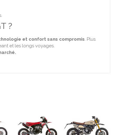
s.
T ?
chnologie et confort sans compromis
. Plus
geant et les longs voyages.
marché.