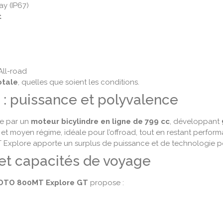
y (IP67)
t
 All-road
otale
, quelles que soient les conditions.
 : puissance et polyvalence
e par un
moteur bicylindre en ligne de 799 cc
, développant
t moyen régime, idéale pour l’offroad, tout en restant perform
T Explore apporte un surplus de puissance et de technologie po
 et capacités de voyage
TO 800MT Explore GT
propose :