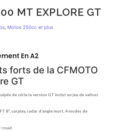
800 MT EXPLORE GT
os
,
Motos 250cc et plus
ement En A2
ts forts de la CFMOTO
re GT
ipée de série la version GT inclut un jeu de valises
T 8”, carplay, radar d’angle mort, 4 modes de
f-road