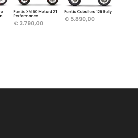
ro
Fantic XM 50 Motard 2T
Fantic Caballero 125 Rally
on
Performance
€
5.890,00
€
3.790,00