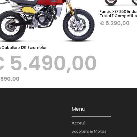
Fantic XEF 250 Endu
Trail 4T Competiti
€
6.290,00
c Caballero 125 Scrambler
€
5.490,00
.990,00
Menu
Acceuil
Scooters & Motos