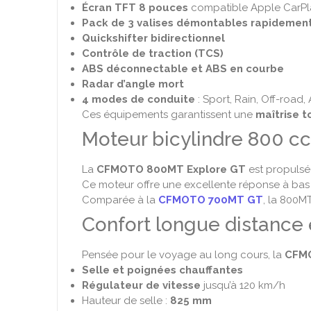
Écran TFT 8 pouces
compatible Apple CarPla
Pack de 3 valises démontables rapidemen
Quickshifter bidirectionnel
Contrôle de traction (TCS)
ABS déconnectable et ABS en courbe
Radar d’angle mort
4 modes de conduite
: Sport, Rain, Off-road,
Ces équipements garantissent une
maîtrise t
Moteur bicylindre 800 cc
La
CFMOTO 800MT Explore GT
est propulsé
Ce moteur offre une excellente réponse à bas e
Comparée à la
CFMOTO 700MT GT
, la 800M
Confort longue distance
Pensée pour le voyage au long cours, la
CFMO
Selle et poignées chauffantes
Régulateur de vitesse
jusqu’à 120 km/h
Hauteur de selle :
825 mm