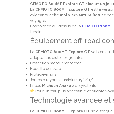
CFMOTO 800MT Explore GT : inclut un jeu de
La
CFMOTO 800MT Explore GT
est la versi
exigeants, cette
moto adventure 800 cc
com
voyages.
Positionnée au-dessus de la
CFMOTO 700MT 
terrain.
Équipement off-road comp
La
CFMOTO 800MT Explore GT
va bien au-de
adapté aux pistes exigeantes :
Protection moteur renforcée
Béquille centrale
Protège-mains
Jantes à rayons aluminium 19’’ / 17’’
Pneus
Michelin Anakee
polyvalents
Pour un trail plus accessible et orienté v
Technologie avancée et 
La
CFMOTO 800MT Explore GT
se distingue