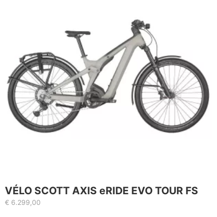
VÉLO SCOTT AXIS eRIDE EVO TOUR FS
€
6.299,00