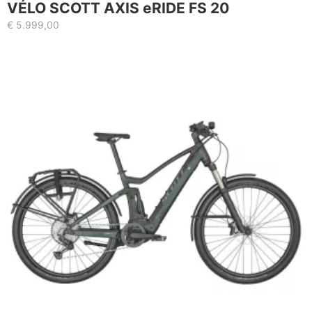
VÉLO SCOTT AXIS eRIDE FS 20
€
5.999,00