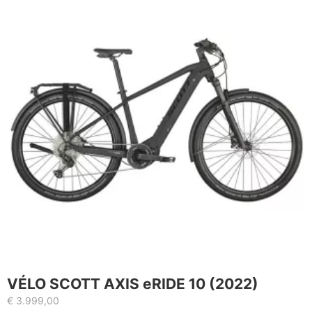
VÉLO SCOTT AXIS eRIDE 10 (2022)
€
3.999,00