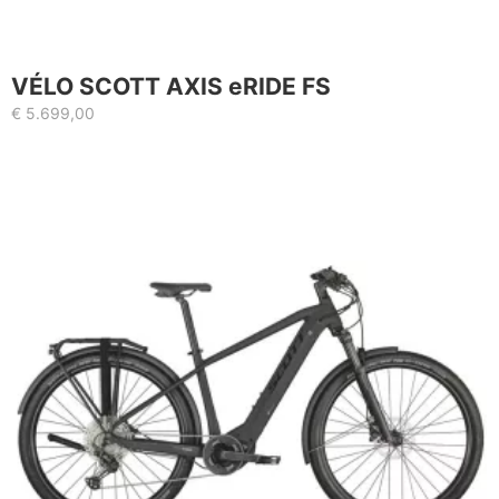
VÉLO SCOTT AXIS eRIDE FS
€
5.699,00