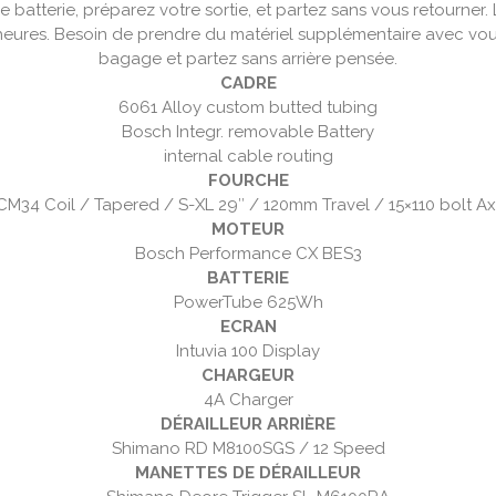
 batterie, préparez votre sortie, et partez sans vous retourne
heures. Besoin de prendre du matériel supplémentaire avec vo
bagage et partez sans arrière pensée.
CADRE
6061 Alloy custom butted tubing
Bosch Integr. removable Battery
internal cable routing
FOURCHE
CM34 Coil / Tapered / S-XL 29″ / 120mm Travel / 15×110 bolt Ax
MOTEUR
Bosch Performance CX BES3
BATTERIE
PowerTube 625Wh
ECRAN
Intuvia 100 Display
CHARGEUR
4A Charger
DÉRAILLEUR ARRIÈRE
Shimano RD M8100SGS / 12 Speed
MANETTES DE DÉRAILLEUR