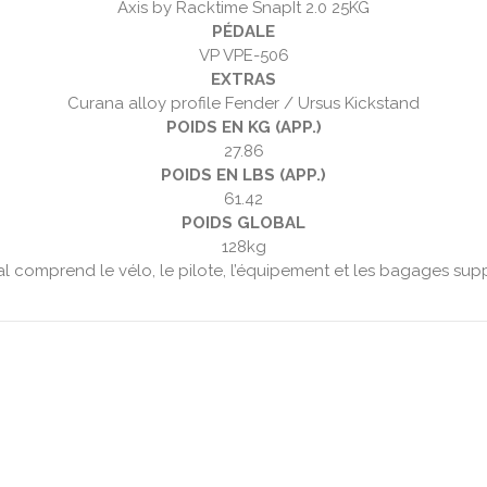
Axis by Racktime SnapIt 2.0 25KG
PÉDALE
VP VPE-506
EXTRAS
Curana alloy profile Fender / Ursus Kickstand
POIDS EN KG (APP.)
27.86
POIDS EN LBS (APP.)
61.42
POIDS GLOBAL
128kg
al comprend le vélo, le pilote, l’équipement et les bagages sup