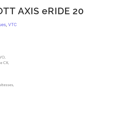
TT AXIS eRIDE 20
ues
,
VTC
EVO,
e CX,
vitesses,