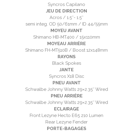
Syncros Capilano
JEU DE DIRECTION
Acros / 1.5″- 1.5″
semi integ. OD 50/61mm / ID 44/55mm
MOYEU AVANT
Shimano HB-MT400 / 15x110mm
MOYEAU ARRIÈRE
Shimano FH-MT510B / Boost 12x148mm
RAYONS
Black Spokes
JANTE
Syncros X18 Disc
PNEU AVANT
Schwalbe Johnny Watts 29×2.35″ Wired
PNEU ARRIÈRE
Schwalbe Johnny Watts 29×2.35″ Wired
ECLAIRAGE
Front Lezyne Hecto E65 210 Lumen
Rear Lezyne Fender
PORTE-BAGAGES