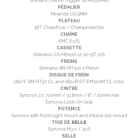
Shimano Deore Trigger SL-M6100RA
PÉDALIER
Miranda 172,5MM
PLATEAU
38T Chainflow / Chainprotector
CHAÎNE
KMC E12S
CASSETTE
Shimano CS-M6100-12 10-51T 12S
FREINS
Shimano BR-MT410 2 Piston
DISQUE DE FREIN
180/F SM-RT30 CL and 180/R RT-EM300M CL rotor
CINTRE
Syncros 3.0 720mm / 31.8mm / 8° / 20mm rise
Syncros Lock On Grip
POTENCE
Syncros with front Light mount and Intuvia 100 mount
TIGE DE
SELLE
Syncros M3.0 / 31.6
SELLE