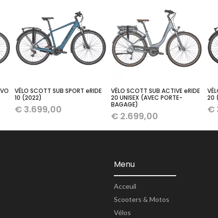
EVO
VÉLO SCOTT SUB SPORT eRIDE
VÉLO SCOTT SUB ACTIVE eRIDE
VÉL
10 (2022)
20 UNISEX (AVEC PORTE-
20 
BAGAGE)
€
3.699,00
€
€
2.699,00
Menu
Acceuil
Scooters & Motos
Vélos