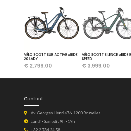
VÉLO SCOTT SUB ACTIVE eRIDE
VÉLO SCOTT SILENCE eRIDE 
20 LADY
SPEED
€
2.799,00
€
3.999,00
Contact
Av. Georges Henri 476, 1200 Bruxelles
Lundi - Samedi : 9h - 19h
+32 2 734 24 58