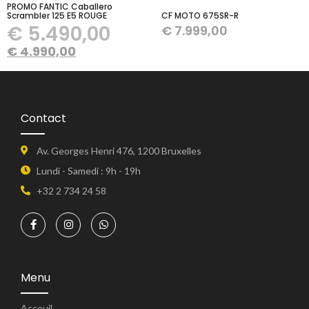
PROMO FANTIC Caballero
Scrambler 125 E5 ROUGE
CF MOTO 675SR-R
€
5.490,00
€
7.999,00
€
4.990,00
Contact
Av. Georges Henri 476, 1200 Bruxelles
Lundi - Samedi : 9h - 19h
+32 2 734 24 58
Menu
Acceuil