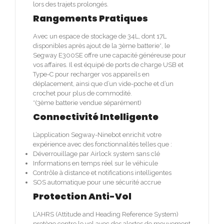
lors des trajets prolongés.
Rangements Pratiques
Avec un espace de stockage de 34L, dont 17L
disponibles après ajout de la 3ème batterie*, le
Segway E300SE offre une capacité généreuse pour
vos affaires. Il est équipé de ports de charge USB et
Type-C pour recharger vos appareils en
déplacement, ainsi que d’un vide-poche et d’un
crochet pour plus de commodité.
*(3ème batterie vendue séparément)
Connectivité Intelligente
L’application Segway-Ninebot enrichit votre
expérience avec des fonctionnalités telles que :
Déverrouillage par Airlock system sans clé
Informations en temps réel sur le véhicule
Contrôle à distance et notifications intelligentes
SOS automatique pour une sécurité accrue
Protection Anti-Vol
L’AHRS (Attitude and Heading Reference System)
protège contre le vol avec des alertes de mouvement