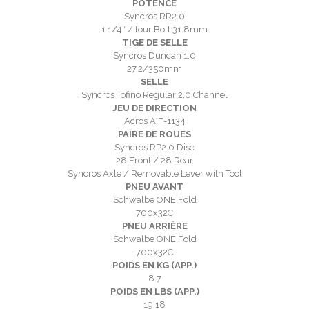
POTENCE
Syncros RR2.0
1 1/4″ / four Bolt 31.8mm
TIGE DE SELLE
Syncros Duncan 1.0
27.2/350mm
SELLE
Syncros Tofino Regular 2.0 Channel
JEU DE DIRECTION
Acros AIF-1134
PAIRE DE ROUES
Syncros RP2.0 Disc
28 Front / 28 Rear
Syncros Axle / Removable Lever with Tool
PNEU AVANT
Schwalbe ONE Fold
700x32C
PNEU ARRIÈRE
Schwalbe ONE Fold
700x32C
POIDS EN KG (APP.)
8.7
POIDS EN LBS (APP.)
19.18