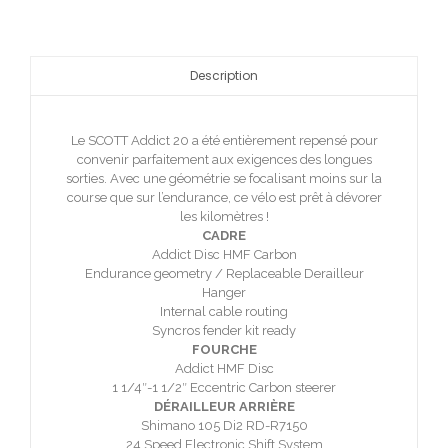
Description
Le SCOTT Addict 20 a été entièrement repensé pour
convenir parfaitement aux exigences des longues
sorties. Avec une géométrie se focalisant moins sur la
course que sur l’endurance, ce vélo est prêt à dévorer
les kilomètres !
CADRE
Addict Disc HMF Carbon
Endurance geometry / Replaceable Derailleur
Hanger
Internal cable routing
Syncros fender kit ready
FOURCHE
Addict HMF Disc
1 1/4″-1 1/2″ Eccentric Carbon steerer
DÉRAILLEUR ARRIÈRE
Shimano 105 Di2 RD-R7150
24 Speed Electronic Shift System