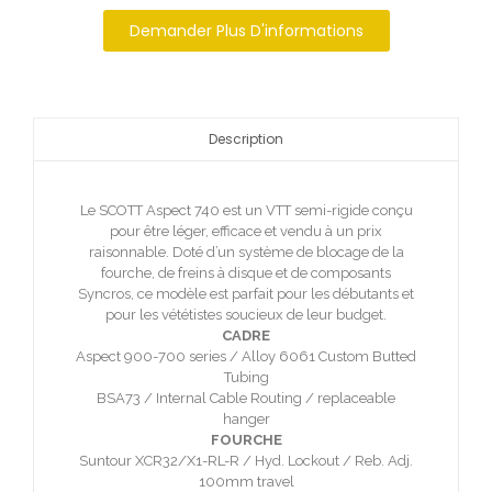
Demander Plus D'informations
Description
Le SCOTT Aspect 740 est un VTT semi-rigide conçu
pour être léger, efficace et vendu à un prix
raisonnable. Doté d’un système de blocage de la
fourche, de freins à disque et de composants
Syncros, ce modèle est parfait pour les débutants et
pour les vététistes soucieux de leur budget.
CADRE
Aspect 900-700 series / Alloy 6061 Custom Butted
Tubing
BSA73 / Internal Cable Routing / replaceable
hanger
FOURCHE
Suntour XCR32/X1-RL-R / Hyd. Lockout / Reb. Adj.
100mm travel