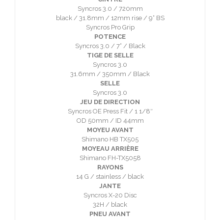
Syncros 3.0 / 720mm
black / 31.8mm / 12mm rise / 9° BS
Syncros Pro Grip
POTENCE
Syncros 3.0 / 7° / Black
TIGE DE SELLE
Syncros 3.0
31.6mm / 350mm / Black
SELLE
Syncros 3.0
JEU DE DIRECTION
Syncros OE Press Fit / 1 1/8″
OD 50mm / ID 44mm
MOYEU AVANT
Shimano HB TX505
MOYEAU ARRIÈRE
Shimano FH-TX5058
RAYONS
14 G / stainless / black
JANTE
Syncros X-20 Disc
32H / black
PNEU AVANT