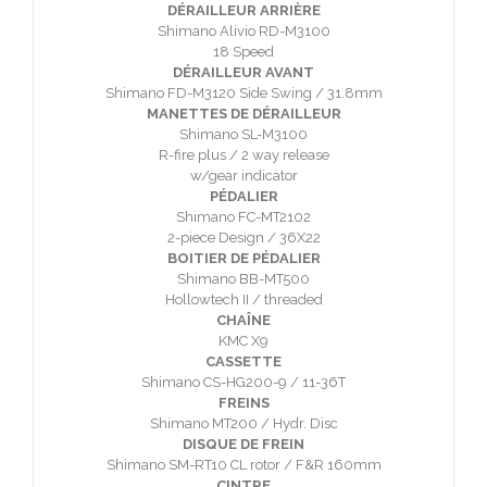
DÉRAILLEUR ARRIÈRE
Shimano Alivio RD-M3100
18 Speed
DÉRAILLEUR AVANT
Shimano FD-M3120 Side Swing / 31.8mm
MANETTES DE DÉRAILLEUR
Shimano SL-M3100
R-fire plus / 2 way release
w/gear indicator
PÉDALIER
Shimano FC-MT2102
2-piece Design / 36X22
BOITIER DE PÉDALIER
Shimano BB-MT500
Hollowtech II / threaded
CHAÎNE
KMC X9
CASSETTE
Shimano CS-HG200-9 / 11-36T
FREINS
Shimano MT200 / Hydr. Disc
DISQUE DE FREIN
Shimano SM-RT10 CL rotor / F&R 160mm
CINTRE