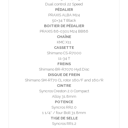
Dual control 22 Speed
PÉDALIER
PRAXIS ALBA M24
50×34 T Black
BOITIER DE PÉDALIER
PRAXIS 86-0301 M24 BB86
CHAÎNE
KMC X11
CASSETTE
Shimano CS-R7000
11-34 T
FREINS
Shimano BR-R7070 Hyd.Disc
DISQUE DE FREIN
Shimano SM-RT70 CL rotor 160/F and 160/R
CINTRE
Syncros Creston 2.0 Compact
Alloy 31.8mm
POTENCE
Syncros RR2.0
1 1/4″ / four Bolt 31.8mm
TIGE DE SELLE
Syncros RR1.2