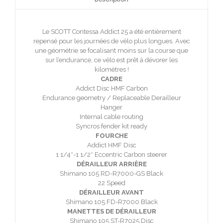
Le SCOTT Contessa Addict 25 a été entièrement
repensé pour les journées de vélo plus longues. Avec
une géométrie se focalisant moins sur la course que
sur l’endurance, ce vélo est prêt à dévorer les
kilomètres !
CADRE
Addict Disc HMF Carbon
Endurance geometry / Replaceable Derailleur
Hanger
Internal cable routing
Syncros fender kit ready
FOURCHE
Addict HMF Disc
1 1/4″-1 1/2″ Eccentric Carbon steerer
DÉRAILLEUR ARRIÈRE
Shimano 105 RD-R7000-GS Black
22 Speed
DÉRAILLEUR AVANT
Shimano 105 FD-R7000 Black
MANETTES DE DÉRAILLEUR
Shimano 105 ST-R7025 Disc