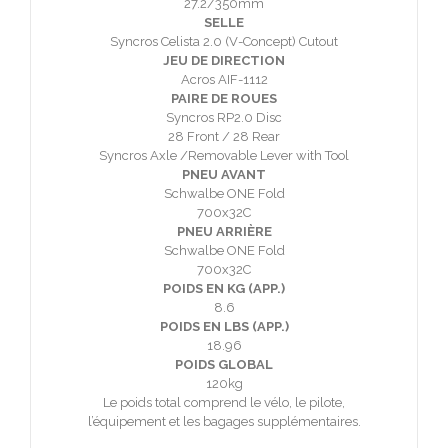
27.2/350mm
SELLE
Syncros Celista 2.0 (V-Concept) Cutout
JEU DE DIRECTION
Acros AIF-1112
PAIRE DE ROUES
Syncros RP2.0 Disc
28 Front / 28 Rear
Syncros Axle /Removable Lever with Tool
PNEU AVANT
Schwalbe ONE Fold
700x32C
PNEU ARRIÈRE
Schwalbe ONE Fold
700x32C
POIDS EN KG (APP.)
8.6
POIDS EN LBS (APP.)
18.96
POIDS GLOBAL
120kg
Le poids total comprend le vélo, le pilote,
l’équipement et les bagages supplémentaires.