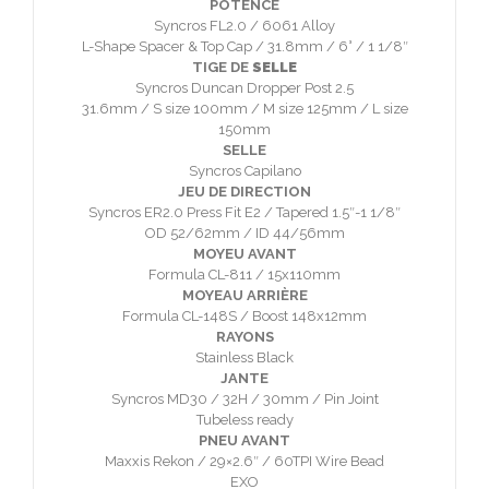
POTENCE
Syncros FL2.0 / 6061 Alloy
L-Shape Spacer & Top Cap / 31.8mm / 6° / 1 1/8″
TIGE DE
SELLE
Syncros Duncan Dropper Post 2.5
31.6mm / S size 100mm / M size 125mm / L size
150mm
SELLE
Syncros Capilano
JEU DE DIRECTION
Syncros ER2.0 Press Fit E2 / Tapered 1.5″-1 1/8″
OD 52/62mm / ID 44/56mm
MOYEU AVANT
Formula CL-811 / 15x110mm
MOYEAU ARRIÈRE
Formula CL-148S / Boost 148x12mm
RAYONS
Stainless Black
JANTE
Syncros MD30 / 32H / 30mm / Pin Joint
Tubeless ready
PNEU AVANT
Maxxis Rekon / 29×2.6″ / 60TPI Wire Bead
EXO