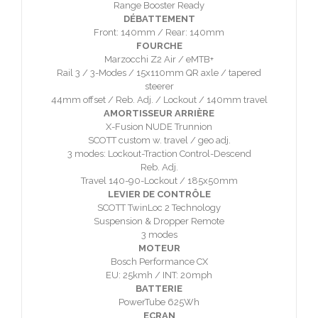
Range Booster Ready
DÉBATTEMENT
Front: 140mm / Rear: 140mm
FOURCHE
Marzocchi Z2 Air / eMTB+
Rail 3 / 3-Modes / 15x110mm QR axle / tapered
steerer
44mm offset / Reb. Adj. / Lockout / 140mm travel
AMORTISSEUR ARRIÈRE
X-Fusion NUDE Trunnion
SCOTT custom w. travel / geo adj.
3 modes: Lockout-Traction Control-Descend
Reb. Adj.
Travel 140-90-Lockout / 185x50mm
LEVIER DE CONTRÔLE
SCOTT TwinLoc 2 Technology
Suspension & Dropper Remote
3 modes
MOTEUR
Bosch Performance CX
EU: 25kmh / INT: 20mph
BATTERIE
PowerTube 625Wh
ECRAN