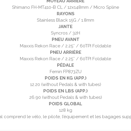
MOYEAU ARRIÈRE
Shimano FH-MT410-B CL / 12x148mm / Micro Spline
RAYONS
Stainless Black 15G / 1.8mm
JANTE
Syncros / 32H
PNEU AVANT
Maxxis Rekon Race / 2.25″ / 60TPI Foldable
PNEU ARRIÈRE
Maxxis Rekon Race / 2.25″ / 60TPI Foldable
PÉDALE
Femin FP873ZU
POIDS EN KG (APP.)
12.20 (without Pedals & with tubes)
POIDS EN LBS (APP.)
26.90 (without Pedals & with tubes)
POIDS GLOBAL
128 kg
al comprend le vélo, le pilote, l’équipement et les bagages sup