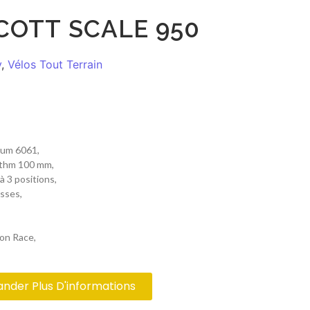
COTT SCALE 950
y
,
Vélos Tout Terrain
ium 6061,
ythm 100 mm,
 3 positions,
sses,
on Race,
der Plus D'informations