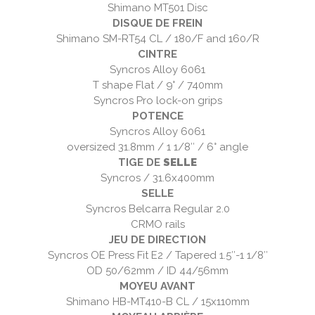
Shimano MT501 Disc
DISQUE DE FREIN
Shimano SM-RT54 CL / 180/F and 160/R
CINTRE
Syncros Alloy 6061
T shape Flat / 9° / 740mm
Syncros Pro lock-on grips
POTENCE
Syncros Alloy 6061
oversized 31.8mm / 1 1/8″ / 6° angle
TIGE DE
SELLE
Syncros / 31.6x400mm
SELLE
Syncros Belcarra Regular 2.0
CRMO rails
JEU DE DIRECTION
Syncros OE Press Fit E2 / Tapered 1.5″-1 1/8″
OD 50/62mm / ID 44/56mm
MOYEU AVANT
Shimano HB-MT410-B CL / 15x110mm