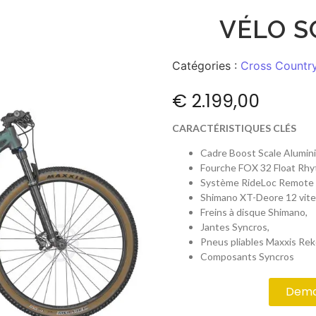
VÉLO S
Catégories :
Cross Countr
€
2.199,00
CARACTÉRISTIQUES CLÉS
Cadre Boost Scale Alumin
Fourche FOX 32 Float Rh
Système RideLoc Remote à
Shimano XT-Deore 12 vite
Freins à disque Shimano,
Jantes Syncros,
Pneus pliables Maxxis Rek
Composants Syncros
Deman