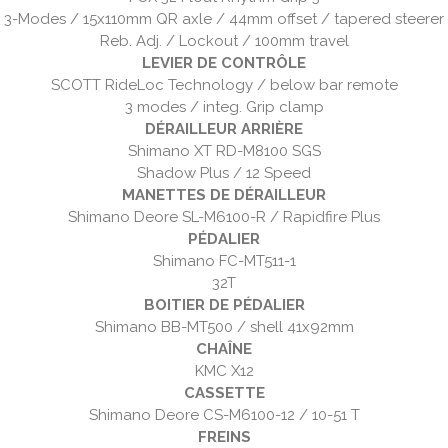
3-Modes / 15x110mm QR axle / 44mm offset / tapered steerer
Reb. Adj. / Lockout / 100mm travel
LEVIER DE CONTRÔLE
SCOTT RideLoc Technology / below bar remote
3 modes / integ. Grip clamp
DÉRAILLEUR ARRIÈRE
Shimano XT RD-M8100 SGS
Shadow Plus / 12 Speed
MANETTES DE DÉRAILLEUR
Shimano Deore SL-M6100-R / Rapidfire Plus
PÉDALIER
Shimano FC-MT511-1
32T
BOITIER DE PÉDALIER
Shimano BB-MT500 / shell 41x92mm
CHAÎNE
KMC X12
CASSETTE
Shimano Deore CS-M6100-12 / 10-51 T
FREINS