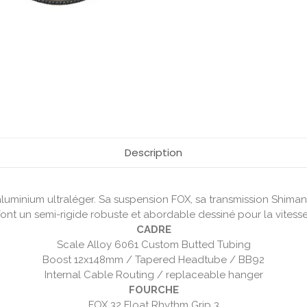
Description
luminium ultraléger. Sa suspension FOX, sa transmission Shiman
font un semi-rigide robuste et abordable dessiné pour la vitesse
CADRE
Scale Alloy 6061 Custom Butted Tubing
Boost 12x148mm / Tapered Headtube / BB92
Internal Cable Routing / replaceable hanger
FOURCHE
FOX 32 Float Rhythm Grip 3