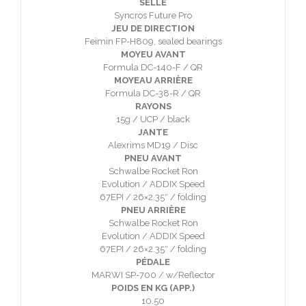
SELLE
Syncros Future Pro
JEU DE DIRECTION
Feimin FP-H809, sealed bearings
MOYEU AVANT
Formula DC-140-F / QR
MOYEAU ARRIÈRE
Formula DC-38-R / QR
RAYONS
15g / UCP / black
JANTE
Alexrims MD19 / Disc
PNEU AVANT
Schwalbe Rocket Ron
Evolution / ADDIX Speed
67EPI / 26×2.35″ / folding
PNEU ARRIÈRE
Schwalbe Rocket Ron
Evolution / ADDIX Speed
67EPI / 26×2.35″ / folding
PÉDALE
MARWI SP-700 / w/Reflector
POIDS EN KG (APP.)
10.50