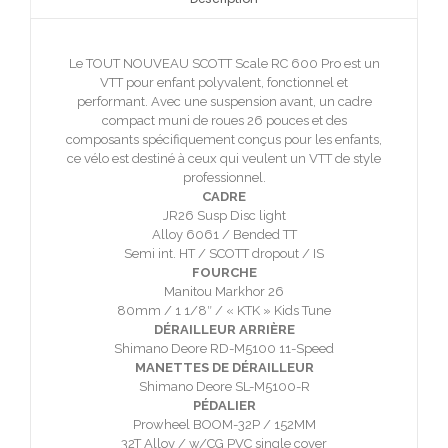
Le TOUT NOUVEAU SCOTT Scale RC 600 Pro est un
VTT pour enfant polyvalent, fonctionnel et
performant. Avec une suspension avant, un cadre
compact muni de roues 26 pouces et des
composants spécifiquement conçus pour les enfants,
ce vélo est destiné à ceux qui veulent un VTT de style
professionnel.
CADRE
JR26 Susp Disc light
Alloy 6061 / Bended TT
Semi int. HT / SCOTT dropout / IS
FOURCHE
Manitou Markhor 26
80mm / 1 1/8″ / « KTK » Kids Tune
DÉRAILLEUR ARRIÈRE
Shimano Deore RD-M5100 11-Speed
MANETTES DE DÉRAILLEUR
Shimano Deore SL-M5100-R
PÉDALIER
Prowheel BOOM-32P / 152MM
32T Alloy / w/CG PVC single cover