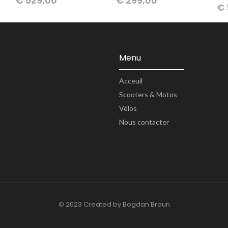
€
529,00
€
299,00
€
Menu
Acceuil
Scooters & Motos
Vélos
Nous contacter
© 2023 Created by Bogdan Braun