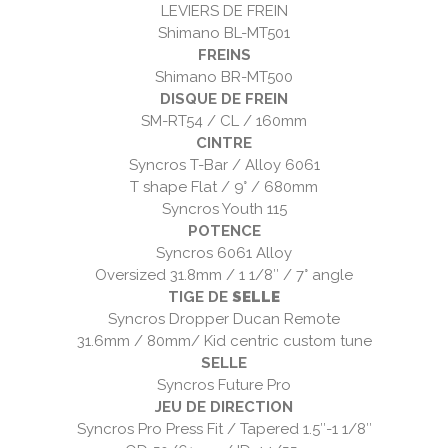
LEVIERS DE FREIN
Shimano BL-MT501
FREINS
Shimano BR-MT500
DISQUE DE FREIN
SM-RT54 / CL / 160mm
CINTRE
Syncros T-Bar / Alloy 6061
T shape Flat / 9° / 680mm
Syncros Youth 115
POTENCE
Syncros 6061 Alloy
Oversized 31.8mm / 1 1/8″ / 7° angle
TIGE DE
SELLE
Syncros Dropper Ducan Remote
31.6mm / 80mm/ Kid centric custom tune
SELLE
Syncros Future Pro
JEU DE DIRECTION
Syncros Pro Press Fit / Tapered 1.5″-1 1/8″