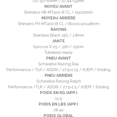
OD 50/61mm / ID 44/55mm
MOYEU AVANT
Shimano HB-MT400-B CL / 15x110mm
MOYEAU ARRIÈRE
Shimano FH-MT400-B CL / Boost 12x148mm
RAYONS
Stainless Black 15G / 1.8mm
JANTE
Syncros X-25 / 32H / 25mm
Tubeless ready
PNEU AVANT
Schwalbe Racing Ray
Performance / TLR / ADDIX / 27.5×2.25 / 67EPI / folding
PNEU ARRIÈRE
Schwalbe Racing Ralph
Performance /TLR / ADDIX / 27.5×2.5 / 67EPI / folding
POIDS EN KG (APP.)
12.9
POIDS EN LBS (APP.)
28.44
POIDS GLOBAL