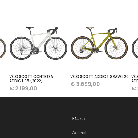
VÉLO SCOTT CONTESSA
VÉLO SCOTT ADDICT GRAVEL 20
VÉ
ADDICT 35 (2022)
ADD
€
3.699,00
€
2.199,00
€
Menu
Acceuil