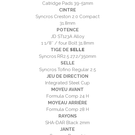
Catridge Pads 39-51mm
CINTRE
Syncros Creston 2.0 Compact
31.8mm
POTENCE
JD ST123A Alloy
1 1/8″ / four Bolt 31.8mm
TIGE DE
SELLE
Syncros RR2.5 27.2/350mm
SELLE
Syncros Tofino Regular 2.5
JEU DE DIRECTION
Integrated Steel Cup
MOYEU AVANT
Formula Comp 24 H
MOYEAU ARRIÈRE
Formula Comp 28 H
RAYONS
SHA-DAR Black 2mm
JANTE