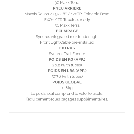
3C Maxx Terra
PNEU ARRIÈRE
Maxxis Rekon / 29×2.6″ / 120TPI Foldable Bead
EXO+ / TR Tubeless ready
3C Maxx Terra
ECLAIRAGE
Syncros integrated rear fender light
Front Light Cable pre-installed
EXTRAS
Syncros Trail Fender
POIDS EN KG (APP.)
26.2 (with tubes)
POIDS EN LBS (APP.)
57.76 (with tubes)
POIDS GLOBAL
128kg
Le poids total comprend le vélo, le pilote,
l’équipement et les bagages supplémentaires.