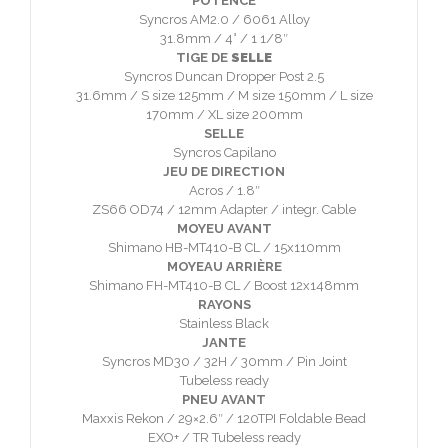
POTENCE
Syncros AM2.0 / 6061 Alloy
31.8mm / 4° / 1 1/8″
TIGE DE
SELLE
Syncros Duncan Dropper Post 2.5
31.6mm / S size 125mm / M size 150mm / L size
170mm / XL size 200mm
SELLE
Syncros Capilano
JEU DE DIRECTION
Acros / 1.8″
ZS66 OD74 / 12mm Adapter / integr. Cable
MOYEU AVANT
Shimano HB-MT410-B CL / 15x110mm
MOYEAU ARRIÈRE
Shimano FH-MT410-B CL / Boost 12x148mm
RAYONS
Stainless Black
JANTE
Syncros MD30 / 32H / 30mm / Pin Joint
Tubeless ready
PNEU AVANT
Maxxis Rekon / 29×2.6″ / 120TPI Foldable Bead
EXO+ / TR Tubeless ready