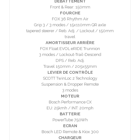
DÉBATTEMENT
Front & Rear: 150mm
FOURCHE
FOX 36 Rhythm Air
Grip 3 / 3 modes / 15x110mm QR axle
tapered steerer / Reb. Adj. / Lockout / 150mm
travel
AMORTISSEUR ARRIÈRE
FOX Float EVOL eRIDE Trunnion
3 modes / Lockout-Trail-Descend
DPS / Reb. Adj.
Travel 150mm / 205x55mm
LEVIER DE CONTRÔLE
SCOTT TwinLoc 2 Technology
Suspension & Dropper Remote
3 modes
MOTEUR
Bosch Performance CX
EU: 25kmh / INT: 20mph
BATTERIE
PowerTube 750Wh
ECRAN
Bosch LED Remote & Kiox 300
CHARGEUR