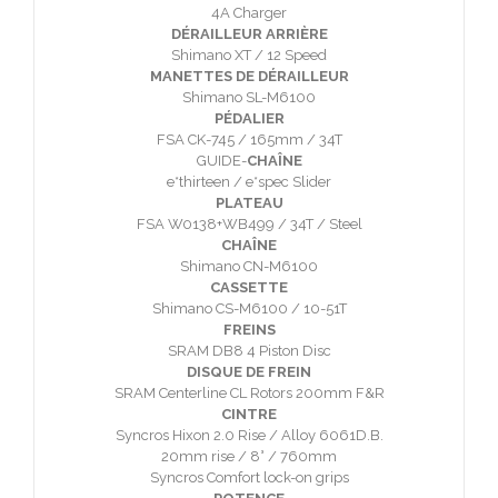
4A Charger
DÉRAILLEUR ARRIÈRE
Shimano XT / 12 Speed
MANETTES DE DÉRAILLEUR
Shimano SL-M6100
PÉDALIER
FSA CK-745 / 165mm / 34T
GUIDE-
CHAÎNE
e*thirteen / e*spec Slider
PLATEAU
FSA W0138+WB499 / 34T / Steel
CHAÎNE
Shimano CN-M6100
CASSETTE
Shimano CS-M6100 / 10-51T
FREINS
SRAM DB8 4 Piston Disc
DISQUE DE FREIN
SRAM Centerline CL Rotors 200mm F&R
CINTRE
Syncros Hixon 2.0 Rise / Alloy 6061D.B.
20mm rise / 8° / 760mm
Syncros Comfort lock-on grips