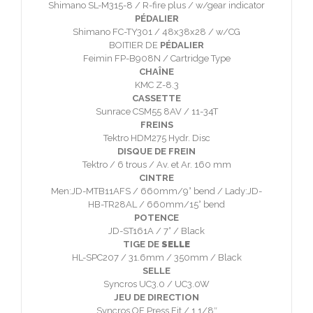
Shimano SL-M315-8 / R-fire plus / w/gear indicator
PÉDALIER
Shimano FC-TY301 / 48x38x28 / w/CG
BOITIER DE
PÉDALIER
Feimin FP-B908N / Cartridge Type
CHAÎNE
KMC Z-8.3
CASSETTE
Sunrace CSM55 8AV / 11-34T
FREINS
Tektro HDM275 Hydr. Disc
DISQUE DE FREIN
Tektro / 6 trous / Av. et Ar. 160 mm
CINTRE
Men:JD-MTB11AFS / 660mm/9° bend / Lady:JD-
HB-TR28AL / 660mm/15° bend
POTENCE
JD-ST161A / 7° / Black
TIGE DE
SELLE
HL-SPC207 / 31.6mm / 350mm / Black
SELLE
Syncros UC3.0 / UC3.0W
JEU DE DIRECTION
Syncros OE Press Fit / 1 1/8″