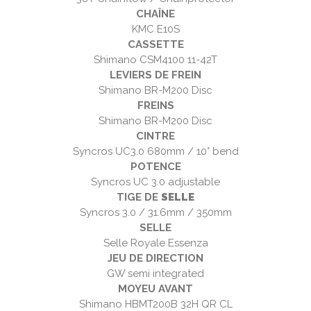
CHAÎNE
KMC E10S
CASSETTE
Shimano CSM4100 11-42T
LEVIERS DE FREIN
Shimano BR-M200 Disc
FREINS
Shimano BR-M200 Disc
CINTRE
Syncros UC3.0 680mm / 10° bend
POTENCE
Syncros UC 3.0 adjustable
TIGE DE
SELLE
Syncros 3.0 / 31.6mm / 350mm
SELLE
Selle Royale Essenza
JEU DE DIRECTION
GW semi integrated
MOYEU AVANT
Shimano HBMT200B 32H QR CL