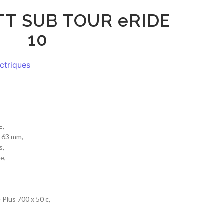
TT SUB TOUR eRIDE
10
ectriques
E,
 63 mm,
s,
e,
 Plus 700 x 50 c,