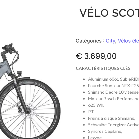
VÉLO SCO
Catégories :
City
,
Vélos él
€
3.699,00
CARACTÉRISTIQUES CLÉS
Aluminium 6061 Sub eRID
Fourche Suntour NEX-E25
Shimano Deore 10 vitesse
Moteur Bosch Performanc
625 Wh,
PT,
Freins à disque Shimano,
Schwalbe Energizer Active
Syncros Capilano,
Lezyne,