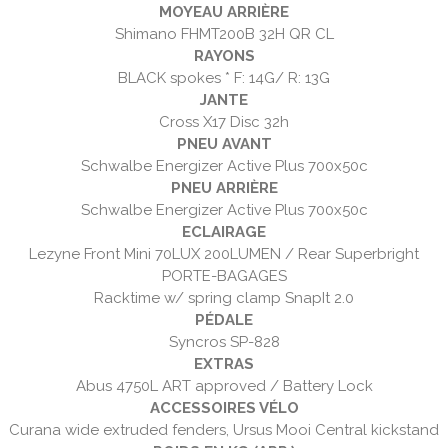
MOYEAU ARRIÈRE
Shimano FHMT200B 32H QR CL
RAYONS
BLACK spokes * F: 14G/ R: 13G
JANTE
Cross X17 Disc 32h
PNEU AVANT
Schwalbe Energizer Active Plus 700x50c
PNEU ARRIÈRE
Schwalbe Energizer Active Plus 700x50c
ECLAIRAGE
Lezyne Front Mini 70LUX 200LUMEN / Rear Superbright
PORTE-BAGAGES
Racktime w/ spring clamp SnapIt 2.0
PÉDALE
Syncros SP-828
EXTRAS
Abus 4750L ART approved / Battery Lock
ACCESSOIRES VÉLO
Curana wide extruded fenders, Ursus Mooi Central kickstand