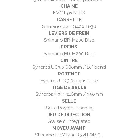
CHAÎNE
KMC E9s NPBK
CASSETTE
Shimano CS HG400 11-36
LEVIERS DE FREIN
Shimano BR-M200 Disc
FREINS
Shimano BR-M200 Disc
CINTRE
Syncros UC3.0 680mm / 10° bend
POTENCE
Syncros UC 3.0 adjustable
TIGE DE
SELLE
Syncros 3.0 / 31.6mm / 350mm
SELLE
Selle Royale Essenza
JEU DE DIRECTION
GW semi integrated
MOYEU AVANT
Shimano HBMT200B 32H QR CL