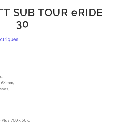
TT SUB TOUR eRIDE
30
ectriques
E,
 63 mm,
sses,
,
 Plus 700 x 50 c,