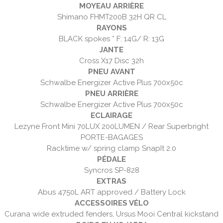
MOYEAU ARRIÈRE
Shimano FHMT200B 32H QR CL
RAYONS
BLACK spokes * F: 14G/ R: 13G
JANTE
Cross X17 Disc 32h
PNEU AVANT
Schwalbe Energizer Active Plus 700x50c
PNEU ARRIÈRE
Schwalbe Energizer Active Plus 700x50c
ECLAIRAGE
Lezyne Front Mini 70LUX 200LUMEN / Rear Superbright
PORTE-BAGAGES
Racktime w/ spring clamp SnapIt 2.0
PÉDALE
Syncros SP-828
EXTRAS
Abus 4750L ART approved / Battery Lock
ACCESSOIRES VÉLO
Curana wide extruded fenders, Ursus Mooi Central kickstand