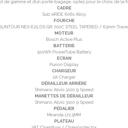
ut de gamme et d’un porte-bagage, optez pour le choix de la f
CADRE
Sub eRIDE 6061 Alloy
FOURCHE
SUNTOUR NEX-E25 DS QR 700C STEEL TAPERED / 63mm Trave
MOTEUR
Bosch Active Plus
BATTERIE
500Wh PowerTube Battery
ECRAN
Purion Display
CHARGEUR
2A Charger
DÉRAILLEUR ARRIÈRE
Shimano Alivio 3100 9 Speed
MANETTES DE DÉRAILLEUR
Shimano Alivio 3100 9 Speed
PÉDALIER
Miranda 172,5MM
PLATEAU
38T Chainflow / Chainprotector