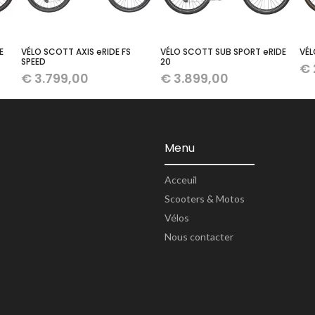
E
VÉLO SCOTT AXIS eRIDE FS
VÉLO SCOTT SUB SPORT eRIDE
VÉL
SPEED
20
€
€
3.799,00
€
3.899,00
Menu
Acceuil
Scooters & Motos
Vélos
Nous contacter