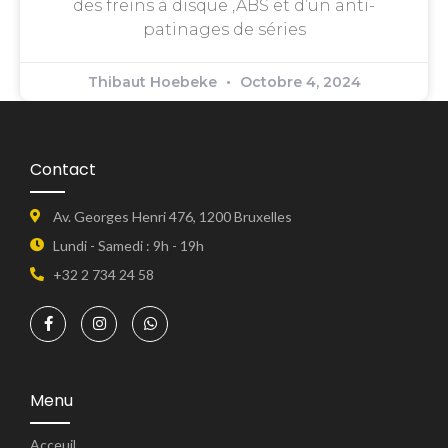
des freins à disque ,ABS et d’un anti-
patinages de séries
Thibaut Hoebeke
Octobre 4, 2024
Contact
Av. Georges Henri 476, 1200 Bruxelles
Lundi - Samedi : 9h - 19h
+32 2 734 24 58
Menu
Acceuil