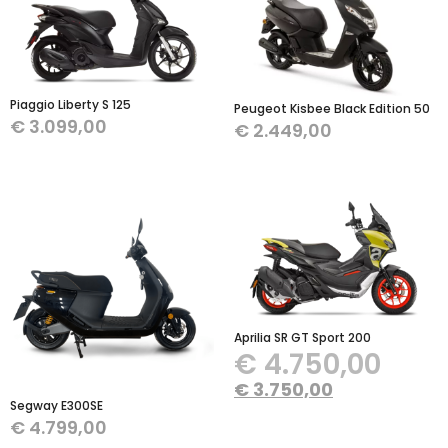
Piaggio Liberty S 125
Peugeot Kisbee Black Edition 50
€
3.099,00
€
2.449,00
Aprilia SR GT Sport 200
€
4.750,00
€
3.750,00
Segway E300SE
€
4.799,00