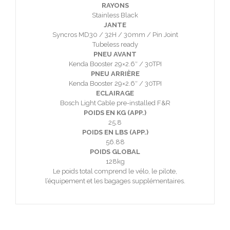
RAYONS
Stainless Black
JANTE
Syncros MD30 / 32H / 30mm / Pin Joint
Tubeless ready
PNEU AVANT
Kenda Booster 29×2.6″ / 30TPI
PNEU ARRIÈRE
Kenda Booster 29×2.6″ / 30TPI
ECLAIRAGE
Bosch Light Cable pre-installed F&R
POIDS EN KG (APP.)
25.8
POIDS EN LBS (APP.)
56.88
POIDS GLOBAL
128kg
Le poids total comprend le vélo, le pilote,
l’équipement et les bagages supplémentaires.