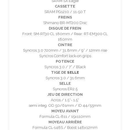
SRAM SX Eagle
CASSETTE
SRAM PG1210 / 11-50 T
FREINS
Shimano BR-MT200 Disc
DISQUE DE FREIN
Front: SM-RT30 CL 180mm / Rear: RT-EM300 CL
180mm
CINTRE
Syncros 3.0 720mm / 31.8mm / 9° / 12mm rise
Syncros Comfort lock-on grips
POTENCE
Syncros 3.0 / 7° / Black
TIGE DE
SELLE
Syncros 3.0 / 31.6mm
SELLE
Syncros ER2.5
JEU DE DIRECTION
Acros / 1.5″- 1.5″
semi integ. OD 50/61mm / ID 44/55mm
MOYEU AVANT
Formula CL-811 / 15x110mm
MOYEAU ARRIÈRE
Formula CL-148S / Boost 148x12mm