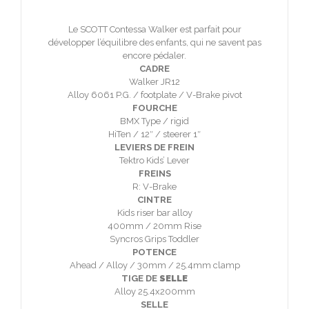
Le SCOTT Contessa Walker est parfait pour
développer l’équilibre des enfants, qui ne savent pas
encore pédaler.
CADRE
Walker JR12
Alloy 6061 P.G. / footplate / V-Brake pivot
FOURCHE
BMX Type / rigid
HiTen / 12″ / steerer 1″
LEVIERS DE FREIN
Tektro Kids’ Lever
FREINS
R: V-Brake
CINTRE
Kids riser bar alloy
400mm / 20mm Rise
Syncros Grips Toddler
POTENCE
Ahead / Alloy / 30mm / 25.4mm clamp
TIGE DE
SELLE
Alloy 25.4x200mm
SELLE