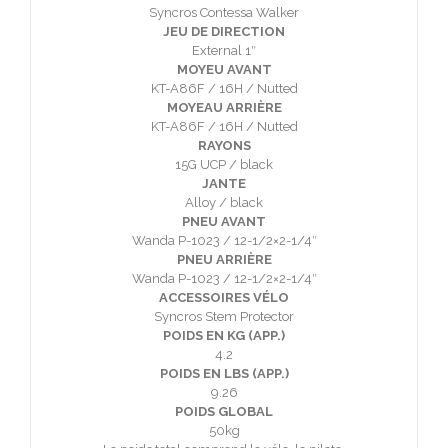
Syncros Contessa Walker
JEU DE DIRECTION
External 1″
MOYEU AVANT
KT-A86F / 16H / Nutted
MOYEAU ARRIÈRE
KT-A86F / 16H / Nutted
RAYONS
15G UCP / black
JANTE
Alloy / black
PNEU AVANT
Wanda P-1023 / 12-1/2×2-1/4″
PNEU ARRIÈRE
Wanda P-1023 / 12-1/2×2-1/4″
ACCESSOIRES VÉLO
Syncros Stem Protector
POIDS EN KG (APP.)
4.2
POIDS EN LBS (APP.)
9.26
POIDS GLOBAL
50kg