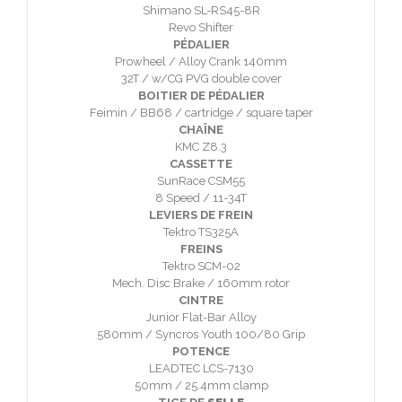
Shimano SL-RS45-8R
Revo Shifter
PÉDALIER
Prowheel / Alloy Crank 140mm
32T / w/CG PVG double cover
BOITIER DE PÉDALIER
Feimin / BB68 / cartridge / square taper
CHAÎNE
KMC Z8.3
CASSETTE
SunRace CSM55
8 Speed / 11-34T
LEVIERS DE FREIN
Tektro TS325A
FREINS
Tektro SCM-02
Mech. Disc Brake / 160mm rotor
CINTRE
Junior Flat-Bar Alloy
580mm / Syncros Youth 100/80 Grip
POTENCE
LEADTEC LCS-7130
50mm / 25.4mm clamp