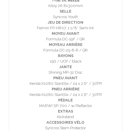
TIGE DE
SELLE
Alloy 26.8x300mm
SELLE
Syncros Youth
JEU DE DIRECTION
Feimin FP-H807, 1 1/8″ Semi Int.
MOYEU AVANT
Formula DC-19F / QR
MOYEAU ARRIÈRE
Formula DC-25-8-R / QR
RAYONS
15G / UCP / black
JANTE
Shining MP-32 Disc
PNEU AVANT
Kenda K1080 SlantSix / 24 x 2,6″ / 30TPI
PNEU ARRIÈRE
Kenda K1080 SlantSix / 24 x 2,6″ / 30TPI
PÉDALE
MARWI SP-700 / w/Reflector
EXTRAS
Kickstand
ACCESSOIRES VÉLO
Syncros Stem Protector