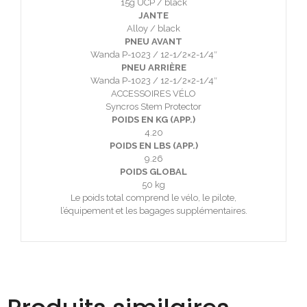
15g UCP / black
JANTE
Alloy / black
PNEU AVANT
Wanda P-1023 / 12-1/2×2-1/4″
PNEU ARRIÈRE
Wanda P-1023 / 12-1/2×2-1/4″
ACCESSOIRES VÉLO
Syncros Stem Protector
POIDS EN KG (APP.)
4.20
POIDS EN LBS (APP.)
9.26
POIDS GLOBAL
50 kg
Le poids total comprend le vélo, le pilote,
l’équipement et les bagages supplémentaires.