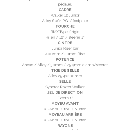
pédaler.
CADRE
Walker 12 Junior
Alloy 6061 P.G. / footplate
FOURCHE
BMX Type / rigid
HiTen / 12″ / steerer 1″
CINTRE
Junior Riser bar
400mm / 20mm Rise
POTENCE
Ahead / Alloy / 30mm / 25.4mm clamp/steerer
TIGE DE
SELLE
Alloy 25.4x200mm
SELLE
Syncros Roxter Walker
JEU DE DIRECTION
Extern 1″
MOYEU AVANT
KT-A86F / 16H / Nutted
MOYEAU ARRIÈRE
KT-A86F / 16H / Nutted
RAYONS