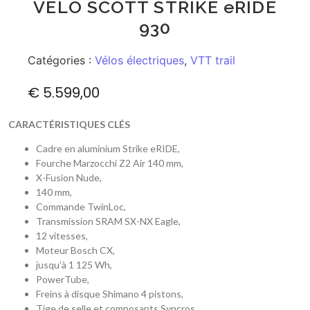
VÉLO SCOTT STRIKE eRIDE
930
Catégories :
Vélos électriques
,
VTT trail
€
5.599,00
CARACTÉRISTIQUES CLÉS
Cadre en aluminium Strike eRIDE,
Fourche Marzocchi Z2 Air 140 mm,
X-Fusion Nude,
140 mm,
Commande TwinLoc,
Transmission SRAM SX-NX Eagle,
12 vitesses,
Moteur Bosch CX,
jusqu’à 1 125 Wh,
PowerTube,
Freins à disque Shimano 4 pistons,
Tige de selle et composants Syncros