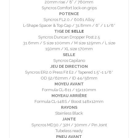
20mm rise / 8° / 760mm
Syncros Comfort lock-on grips
POTENCE
Syncros FL2.0 / 6061 Alloy
L-Shape Spacer & Top Cap / 31.8mm / 6° / 1 1/8″
TIGE DE
SELLE
Syncros Duncan Dropper Post 2.5
31.6mm / S size 100mm / M size 125mm / L size
150mm / XL size 170mm
SELLE
Syncros Capilano
JEU DE DIRECTION
Syncros ER2.0 Press Fit E2 / Tapered 1.5″-1 1/8″
OD 52/62mm / ID 44/56mm
MOYEU AVANT
Formula CL-811 / 15x110mm
MOYEAU ARRIÈRE
Formula CL-148S / Boost 148x12mm
RAYONS
Stainless Black
JANTE
Syncros MD30 / 32H / 30mm / Pin Joint
Tubeless ready
PNEU AVANT