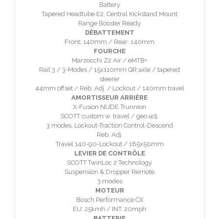
Battery
Tapered Headtube E2, Central Kickstand Mount
Range Booster Ready
DÉBATTEMENT
Front: 140mm / Rear: 140mm
FOURCHE
Marzocchi Z2 Air / eMTB+
Rail 3 / 3-Modes / 15x110mm QR axle / tapered
steerer
44mm offset / Reb. Adj. / Lockout / 140mm travel
AMORTISSEUR ARRIÈRE
X-Fusion NUDE Trunnion
SCOTT custom w. travel / geo adj.
3 modes: Lockout-Traction Control-Descend
Reb. Adj.
Travel 140-90-Lockout / 185x50mm
LEVIER DE CONTRÔLE
SCOTT TwinLoc 2 Technology
Suspension & Dropper Remote
3 modes
MOTEUR
Bosch Performance CX
EU: 25kmh / INT: 20mph
BATTERIE