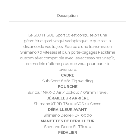
Description
Le SCOTT SUB Sport 10 est conçu selon une
géométrie sportive qui s’adapte quelle que soit la
distance de vos trajets. Équipé d’une transmission
Shimano 30 vitesses et d’un porte-bagages Racktime
customisé et compatible avec les accessoires Snap’it,
ce modèle n’attend plus que vous pour partir à
l’aventure.
CADRE
Sub Sport 6061 Tig welding
FOURCHE
Suntour NRX-D Air / lockout / 63mm Travel
DÉRAILLEUR ARRIÈRE
Shimano XT RD-T8000SGS 10 Speed
DÉRAILLEUR AVANT
Shimano Deore FD-T6000
MANETTES DE DÉRAILLEUR
Shimano Deore SL-T6000
PÉDALIER