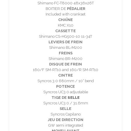
Shimano FC-T8000 48x36x26T
BOITIER DE
PÉDALIER
Included with crankset
CHAÎNE
KMC X10
CASSETTE
Shimano CS-HG500-10 11-34T
LEVIERS DE FREIN
Shimano BL-M200
FREINS
Shimano BR-M200
DISQUE DE FREIN
160/F SM-RT10 and 160/R SM-RT10
CINTRE
Syncros 3.0 680mm / 10° bend
POTENCE
Syncros UC3.0 adjustable
TIGE DE
SELLE
Syncros UC3.0 / 31.6mm
SELLE
Syncros Capilano
JEU DE DIRECTION
GW semi integrated
MOYEU AVANT