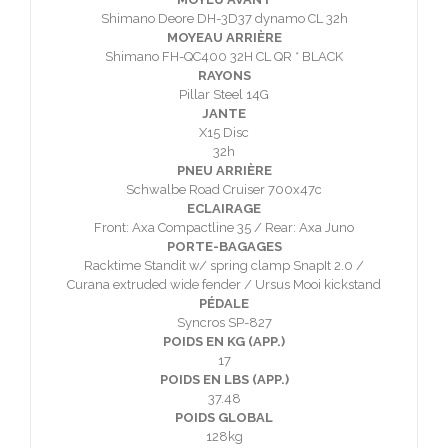
Shimano Deore DH-3D37 dynamo CL 32h
MOYEAU ARRIÈRE
Shimano FH-QC400 32H CL QR * BLACK
RAYONS
Pillar Steel 14G
JANTE
X15 Disc
32h
PNEU ARRIÈRE
Schwalbe Road Cruiser 700x47c
ECLAIRAGE
Front: Axa Compactline 35 / Rear: Axa Juno
PORTE-BAGAGES
Racktime Standit w/ spring clamp SnapIt 2.0 /
Curana extruded wide fender / Ursus Mooi kickstand
PÉDALE
Syncros SP-827
POIDS EN KG (APP.)
17
POIDS EN LBS (APP.)
37.48
POIDS GLOBAL
128kg