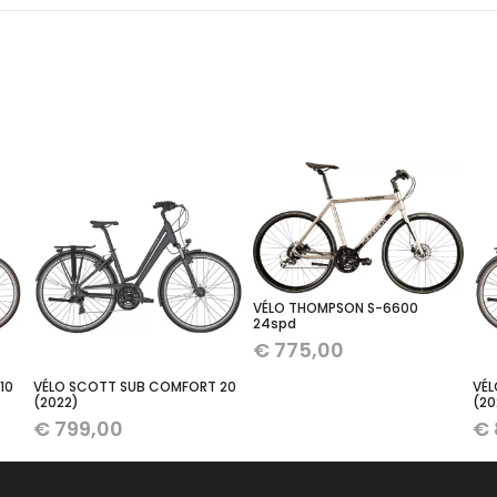
VÉLO THOMPSON S-6600
24spd
€
775,00
10
VÉLO SCOTT SUB COMFORT 20
VÉL
(2022)
(20
€
799,00
€