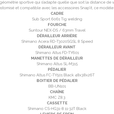
ométrie sportive qui s’adapte quelle que soit la distance de v
tomisé et compatible avec les accessoires Snap’it, ce modèle n
CADRE
Sub Sport 6061 Tig welding
FOURCHE
Suntour NEX-DS / 63mm Travel
DÉRAILLEUR ARRIÈRE
Shimano Acera RD-T3020SGSL 8 Speed
DÉRAILLEUR AVANT
Shimano Altus FD-TY601
MANETTES DE DÉRAILLEUR
Shimano Altus SL-M315
PÉDALIER
Shimano Altus FC-TY501 Black 48x38x26T
BOITIER DE PÉDALIER
BB-UN101
CHAÎNE
KMC Z8.3
CASSETTE
Shimano CS-HG31-8 11-32T Black