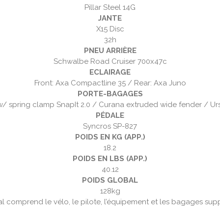
Pillar Steel 14G
JANTE
X15 Disc
32h
PNEU ARRIÈRE
Schwalbe Road Cruiser 700x47c
ECLAIRAGE
Front: Axa Compactline 35 / Rear: Axa Juno
PORTE-BAGAGES
w/ spring clamp SnapIt 2.0 / Curana extruded wide fender / Ur
PÉDALE
Syncros SP-827
POIDS EN KG (APP.)
18.2
POIDS EN LBS (APP.)
40.12
POIDS GLOBAL
128kg
al comprend le vélo, le pilote, l’équipement et les bagages sup