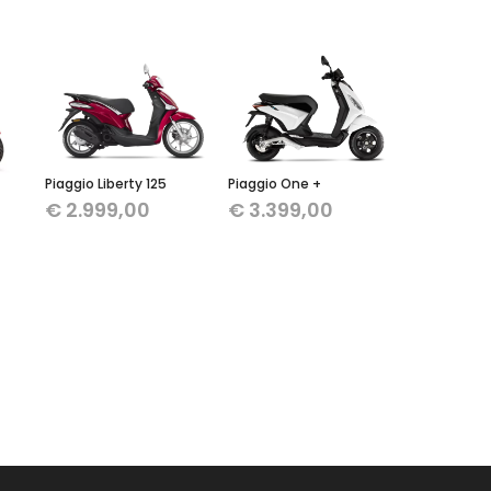
Piaggio Liberty 125
Piaggio One +
€
2.999,00
€
3.399,00