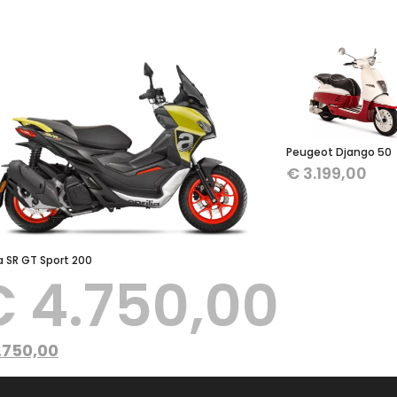
Peugeot Django 50
€
3.199,00
ia SR GT Sport 200
€
4.750,00
.750,00