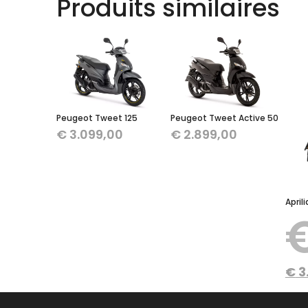
Produits similaires
Peugeot Tweet 125
Peugeot Tweet Active 50
€
3.099,00
€
2.899,00
April
€
3