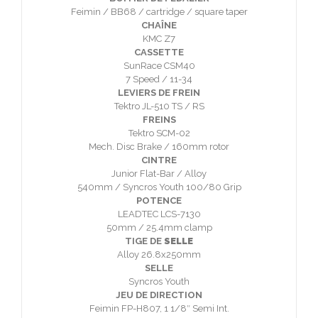
Feimin / BB68 / cartridge / square taper
CHAÎNE
KMC Z7
CASSETTE
SunRace CSM40
7 Speed / 11-34
LEVIERS DE FREIN
Tektro JL-510 TS / RS
FREINS
Tektro SCM-02
Mech. Disc Brake / 160mm rotor
CINTRE
Junior Flat-Bar / Alloy
540mm / Syncros Youth 100/80 Grip
POTENCE
LEADTEC LCS-7130
50mm / 25.4mm clamp
TIGE DE
SELLE
Alloy 26.8x250mm
SELLE
Syncros Youth
JEU DE DIRECTION
Feimin FP-H807, 1 1/8″ Semi Int.