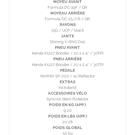
MOYEU AVANT
Formula DC-19F / QR
MOYEAU ARRIÈRE
Formula DC-25-7-R / QR
RAYONS
15G / UCP / black
JANTE
Shining V-6NS Disc
PNEU AVANT
Kenda K1227 Booster / 20 x 2,4″ / 30TPI
PNEU ARRIÈRE
Kenda K1227 Booster / 20 x 2,4″ / 30TPI
PÉDALE
MARWI SP-700 / w/Reflector
EXTRAS
Kickstand
ACCESSOIRES VÉLO
Syncros Stem Protector
POIDS EN KG (APP.)
9.20
POIDS EN LBS (APP.)
20.28
POIDS GLOBAL
50 kg