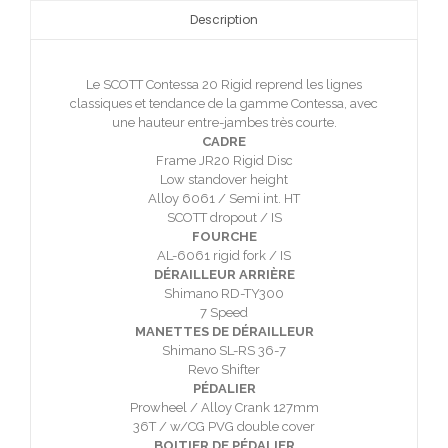
Description
Le SCOTT Contessa 20 Rigid reprend les lignes
classiques et tendance de la gamme Contessa, avec
une hauteur entre-jambes très courte.
CADRE
Frame JR20 Rigid Disc
Low standover height
Alloy 6061 / Semi int. HT
SCOTT dropout / IS
FOURCHE
AL-6061 rigid fork / IS
DÉRAILLEUR ARRIÈRE
Shimano RD-TY300
7 Speed
MANETTES DE DÉRAILLEUR
Shimano SL-RS 36-7
Revo Shifter
PÉDALIER
Prowheel / Alloy Crank 127mm
36T / w/CG PVG double cover
BOITIER DE PÉDALIER