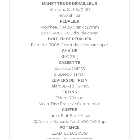
MANETTES DE DÉRAILLEUR
Shimano SL-RS45-8R
Revo Shifter
PÉDALIER
Prowheel / Alloy Crank 127mm
36T / w/CG PVG double cover
BOITIER DE PÉDALIER
Feimin / BB68 / cartridge / square taper
CHAÎNE
KMC Z8.3
CASSETTE
SunRace CSM55
8 Speed / 11-34T
LEVIERS DE FREIN
Tektro JL-510 TS / RS
FREINS
Tektro SCM-02
Mech. Disc Brake / 160mm rotor
CINTRE
Junior Flat-Bar / Alloy
560mm / Syncros Youth 100/80 Grip
POTENCE
LEADTEC LCS-7130