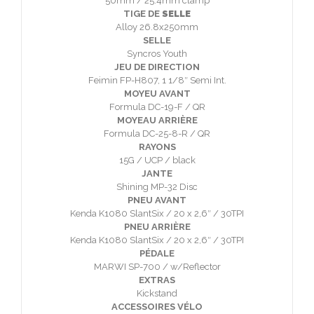
50mm / 25.4mm clamp
TIGE DE
SELLE
Alloy 26.8x250mm
SELLE
Syncros Youth
JEU DE DIRECTION
Feimin FP-H807, 1 1/8″ Semi Int.
MOYEU AVANT
Formula DC-19-F / QR
MOYEAU ARRIÈRE
Formula DC-25-8-R / QR
RAYONS
15G / UCP / black
JANTE
Shining MP-32 Disc
PNEU AVANT
Kenda K1080 SlantSix / 20 x 2,6″ / 30TPI
PNEU ARRIÈRE
Kenda K1080 SlantSix / 20 x 2,6″ / 30TPI
PÉDALE
MARWI SP-700 / w/Reflector
EXTRAS
Kickstand
ACCESSOIRES VÉLO