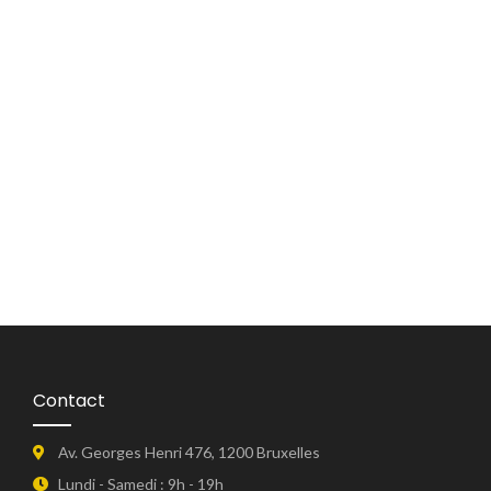
Vespa Primavera 50 E5+
€
4.250,00
€
3.999,00
Vespa GTS Super Tech 125
€
6.750,00
Vespa Elettrica RED 70 km/h
Vespa GTS 125
€
7.399,00
€
6.250,00
€
5.899,00
Vespa Primavera ROUGE 125
Vespa GTS Super Sport 310
€
5.450,00
€
5.050,00
€
7.550,00
€
7.150,00