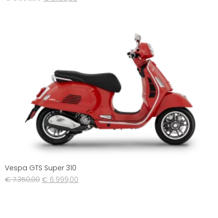
Vespa GTS Super 310
€
7.350,00
€
6.999,00