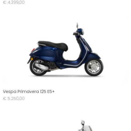
€
4.399,00
Vespa Primavera 125 E5+
€
5.250,00