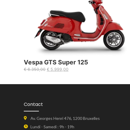
Vespa GTS Super 125
€
6.350,00
€
5.999,00
Contact
Av. Georges Henri 476, 1200 Bruxelles
Lundi - Samedi : 9h - 19h