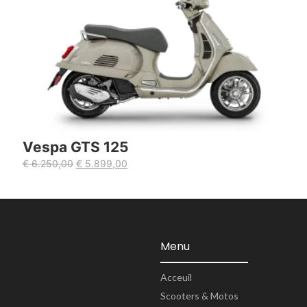
Vespa GTS 125
€
6.250,00
€
5.899,00
Menu
Acceuil
Scooters & Motos