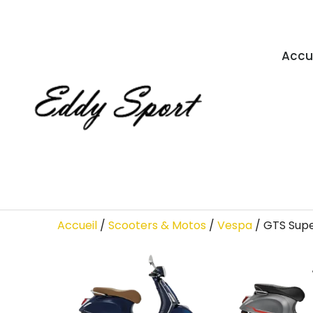
Accu
Accueil
/
Scooters & Motos
/
Vespa
/ GTS Sup