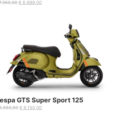
7.350,00
€
6.999,00
espa GTS Super Sport 125
6.550,00
€
6.150,00