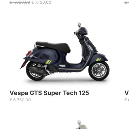
€
7.550,00
€
7.150,00
€
Vespa GTS Super Tech 125
V
€
6.750,00
€